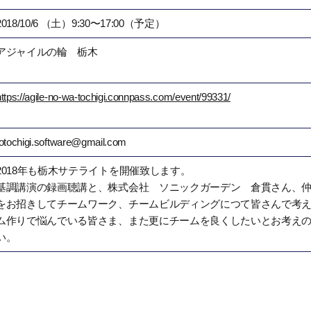
2018/10/6 （土）9:30〜17:00（予定）
アジャイルの輪 栃木
https://agile-no-wa-tochigi.connpass.com/event/99331/
totochigi.software@gmail.com
2018年も栃木サテライトを開催致します。
基調講演の録画聴講と、株式会社 ソニックガーデン 倉貫さん、
をお招きしてチームワーク、チームビルディングにつて皆さんで考
ム作りで悩んでいる皆さま、また更にチームを良くしたいとお考え
い。