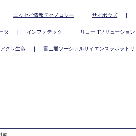
｜
ニッセイ情報テクノロジー
｜
サイボウズ
｜
ータ
｜
インフォテック
｜
リコーITソリューショ
｜
アクサ生命
｜
富士通ソーシアルサイエンスラボラトリ
札幌