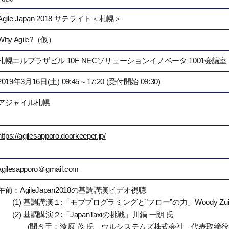
Agile Japan 2018 サテライト＜札幌＞
Why Agile?（仮）
札幌エルプラザビル 10F NECソリューションイノベータ 1001会議室
2019年3月16日(土) 09:45～17:20 (受付開始 09:30)
アジャイル札幌
https://agilesapporo.doorkeeper.jp/
agilesapporo＠gmail.com
午前：AgileJapan2018の基調講演ビデオ視聴
(1) 基調講演１:「モブプログラミングと”フロー”の力」Woody Zuil
(2) 基調講演２:「JapanTaxiの挑戦」川鍋 一朗 氏
(聞き手：漆原 茂 氏 ウルシステムズ株式会社 代表取締役