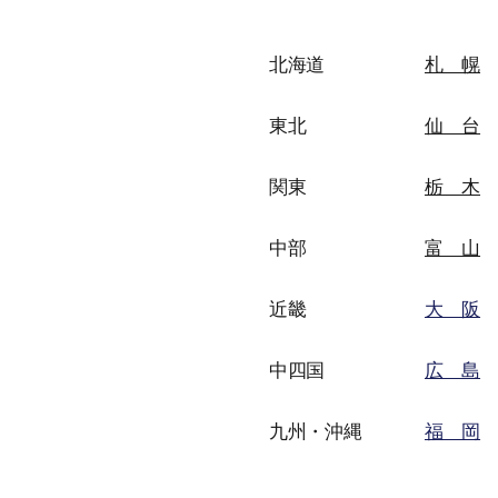
北海道
札 幌
東北
仙 台
関東
栃 木
中部
富 山
近畿
大 阪
中四国
広 島
九州・沖縄
福 岡