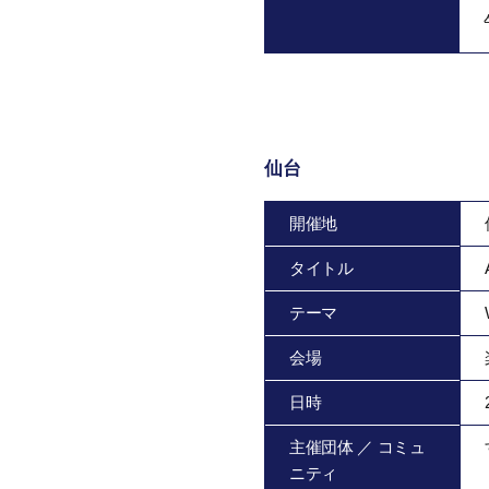
仙台
開催地
タイトル
テーマ
会場
日時
主催団体 ／ コミュ
ニティ